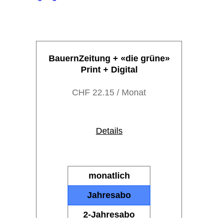
BauernZeitung + «die grüne»
Print + Digital
CHF 22.15 / Monat
Details
Kostenlose Online-Artikel
lesen
Online-Artikel
monatlich
kommentieren
Jahresabo
Lesezugriff auf alle Abo-
Artikel auf
2-Jahresabo