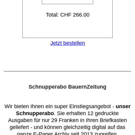
bauernzeitung.ch
Zugriff aufs ePaper-Archiv
Total: CHF 266.00
seit 2013
Jeden Freitag die
gedruckte BauernZeitung
mit gewähltem
Jetzt bestellen
Regionalteil
Fachmagazin «die grüne»
in gedruckter Form
Lesezugriff auf alle Abo-
Artikel auf diegruene.ch
Bei monatlicher
Schnupperabo BauernZeitung
Abrechnung schenken wir
Ihnen den ersten Monat
(ersten 30 Tage
Wir bieten Ihnen ein super Einstiegsangebot -
unser
kostenlos)
Schnupperabo
. Sie erhalten 12 gedruckte
Ausgaben für nur 29 Franken in Ihren Briefkasten
geliefert - und können gleichzeitig digital auf das
ganze E-Paper Archiv seit 2013 zugreifen.